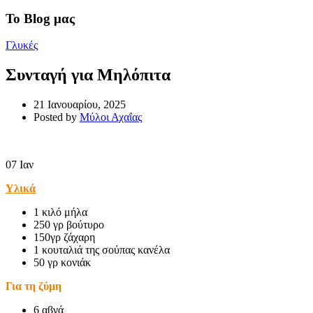
Το Blog μας
Γλυκές
Συνταγή για Μηλόπιτα
21 Ιανουαρίου, 2025
Posted by
Μύλοι Αχαΐας
07
Ιαν
Υλικά
1 κιλό μήλα
250 γρ βούτυρο
150γρ ζάχαρη
1 κουταλιά της σούπας κανέλα
50 γρ κονιάκ
Για τη ζύμη
6 αβγά