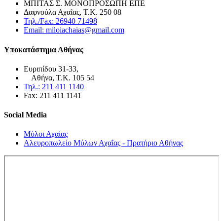
ΜΠΙΤΑΣ Σ. ΜΟΝΟΠΡΟΣΩΠΗ ΕΠΕ
Δαφνούλα Αχαΐας, Τ.Κ. 250 08
Τηλ./Fax: 26940 71498
Email: miloiachaias@gmail.com
Υποκατάστημα Αθήνας
Ευριπίδου 31-33,
Αθήνα, Τ.Κ. 105 54
Τηλ.: 211 411 1140
Fax: 211 411 1141
Social Media
Μύλοι Αχαίας
Αλευροπωλείο Μύλων Αχαΐας - Πρατήριο Αθήνας