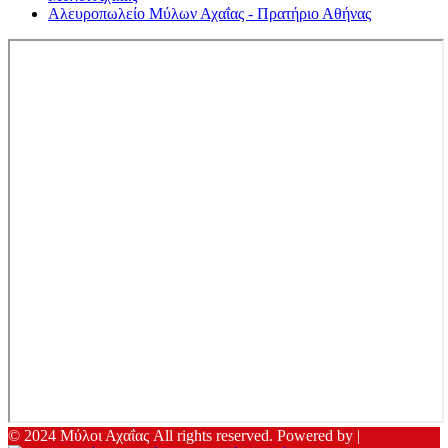
Αλευροπωλείο Μύλων Αχαΐας - Πρατήριο Αθήνας
© 2024 Μύλοι Αχαΐας All rights reserved. Powered by |