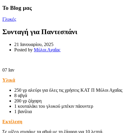
Το Blog μας
Γλυκές
Συνταγή για Παντεσπάνι
21 Ιανουαρίου, 2025
Posted by
Μύλοι Αχαΐας
07
Ιαν
Υλικά
250 γρ αλεύρι για όλες τις χρήσεις ΚΑΤ Π Μύλοι Αχαΐας
8 αβγά
200 γρ ζάχαρη
1 κουταλάκι του γλυκού μπέκιν πάουντερ
1 βανίλια
Εκτέλεση
Σε μίξερ χτυπάμε τα αβγά με τη ζάχαρη για 10 λεπτά.