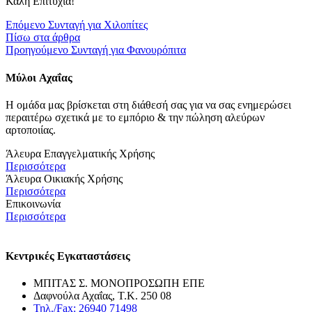
Καλή Επιτυχία!
Επόμενο
Συνταγή για Χιλοπίτες
Πίσω στα άρθρα
Προηγούμενο
Συνταγή για Φανουρόπιτα
Μύλοι
Αχαΐας
Η ομάδα μας βρίσκεται στη διάθεσή σας για να σας ενημερώσει
περαιτέρω σχετικά με το εμπόριο & την πώληση αλεύρων
αρτοποιίας.
Άλευρα Επαγγελματικής Χρήσης
Περισσότερα
Άλευρα Οικιακής Χρήσης
Περισσότερα
Επικοινωνία
Περισσότερα
Κεντρικές Εγκαταστάσεις
ΜΠΙΤΑΣ Σ. ΜΟΝΟΠΡΟΣΩΠΗ ΕΠΕ
Δαφνούλα Αχαΐας, Τ.Κ. 250 08
Τηλ./Fax: 26940 71498