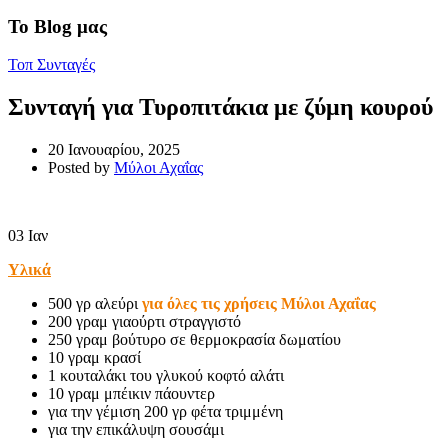
Το Blog μας
Τοπ Συνταγές
Συνταγή για Τυροπιτάκια με ζύμη κουρού
20 Ιανουαρίου, 2025
Posted by
Μύλοι Αχαΐας
03
Ιαν
Υλικά
500 γρ αλεύρι
για όλες τις χρήσεις Μύλοι Αχαΐας
200 γραμ γιαούρτι στραγγιστό
250 γραμ βούτυρο σε θερμοκρασία δωματίου
10 γραμ κρασί
1 κουταλάκι του γλυκού κοφτό αλάτι
10 γραμ μπέικιν πάουντερ
για την γέμιση 200 γρ φέτα τριμμένη
για την επικάλυψη σουσάμι