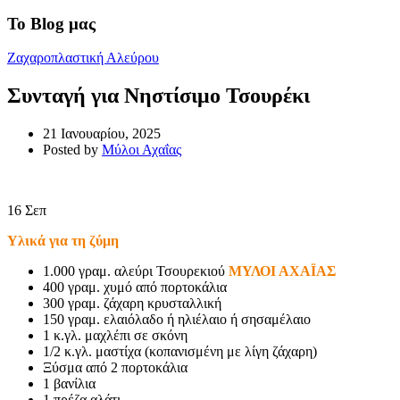
Το Blog μας
Ζαχαροπλαστική Αλεύρου
Συνταγή για Νηστίσιμο Τσουρέκι
21 Ιανουαρίου, 2025
Posted by
Μύλοι Αχαΐας
16
Σεπ
Υλικά για τη ζύμη
1.000 γραμ. αλεύρι Τσουρεκιού
ΜΥΛΟΙ ΑΧΑΪΑΣ
400 γραμ. χυμό από πορτοκάλια
300 γραμ. ζάχαρη κρυσταλλική
150 γραμ. ελαιόλαδο ή ηλιέλαιο ή σησαμέλαιο
1 κ.γλ. μαχλέπι σε σκόνη
1/2 κ.γλ. μαστίχα (κοπανισμένη με λίγη ζάχαρη)
Ξύσμα από 2 πορτοκάλια
1 βανίλια
1 πρέζα αλάτι