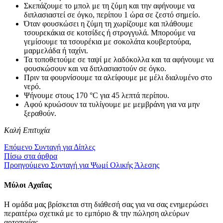
Σκεπάζουμε το μπολ με τη ζύμη και την αφήνουμε να
διπλασιαστεί σε όγκο, περίπου 1 ώρα σε ζεστό σημείο.
Όταν φουσκώσει η ζύμη τη χωρίζουμε και πλάθουμε
τσουρεκάκια σε κοτσίδες ή στρογγυλά. Μπορούμε να
γεμίσουμε τα τσουρέκια με σοκολάτα κουβερτούρα,
μαρμελάδα ή ταχίνι.
Τα τοποθετούμε σε ταψί με λαδόκολλα και τα αφήνουμε να
φουσκώσουν και να διπλασιαστούν σε όγκο.
Πριν τα φουρνίσουμε τα αλείφουμε με μέλι διαλυμένο στο
νερό.
Ψήνουμε στους 170 °C για 45 λεπτά περίπου.
Αφού κρυώσουν τα τυλίγουμε με μεμβράνη για να μην
ξεραθούν.
Καλή Επιτυχία
Επόμενο
Συνταγή για Δίπλες
Πίσω στα άρθρα
Προηγούμενο
Συνταγή για Ψωμί Ολικής Άλεσης
Μύλοι
Αχαΐας
Η ομάδα μας βρίσκεται στη διάθεσή σας για να σας ενημερώσει
περαιτέρω σχετικά με το εμπόριο & την πώληση αλεύρων
αρτοποιίας.