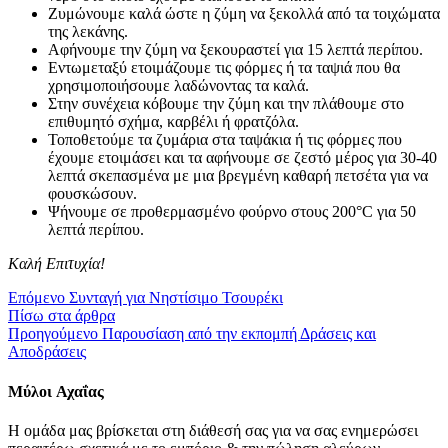
Ζυμώνουμε καλά ώστε η ζύμη να ξεκολλά από τα τοιχώματα
της λεκάνης.
Αφήνουμε την ζύμη να ξεκουραστεί για 15 λεπτά περίπου.
Εντωμεταξύ ετοιμάζουμε τις φόρμες ή τα ταψιά που θα
χρησιμοποιήσουμε λαδώνοντας τα καλά.
Στην συνέχεια κόβουμε την ζύμη και την πλάθουμε στο
επιθυμητό σχήμα, καρβέλι ή φρατζόλα.
Τοποθετούμε τα ζυμάρια στα ταψάκια ή τις φόρμες που
έχουμε ετοιμάσει και τα αφήνουμε σε ζεστό μέρος για 30-40
λεπτά σκεπασμένα με μια βρεγμένη καθαρή πετσέτα για να
φουσκώσουν.
Ψήνουμε σε προθερμασμένο φούρνο στους 200°C για 50
λεπτά περίπου.
Καλή Επιτυχία!
Επόμενο
Συνταγή για Νηστίσιμο Τσουρέκι
Πίσω στα άρθρα
Προηγούμενο
Παρουσίαση από την εκπομπή Δράσεις και
Αποδράσεις
Μύλοι
Αχαΐας
Η ομάδα μας βρίσκεται στη διάθεσή σας για να σας ενημερώσει