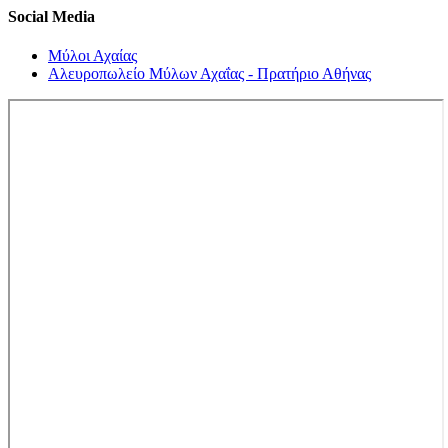
Social Media
Μύλοι Αχαίας
Αλευροπωλείο Μύλων Αχαΐας - Πρατήριο Αθήνας