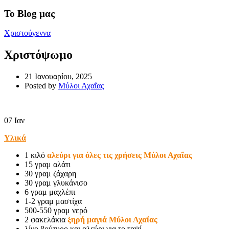
Το Blog μας
Χριστούγεννα
Χριστόψωμο
21 Ιανουαρίου, 2025
Posted by
Μύλοι Αχαΐας
07
Ιαν
Υλικά
1 κιλό
αλεύρι για όλες τις χρήσεις Μύλοι Αχαΐας
15 γραμ αλάτι
30 γραμ ζάχαρη
30 γραμ γλυκάνισο
6 γραμ μαχλέπι
1-2 γραμ μαστίχα
500-550 γραμ νερό
2 φακελάκια
ξηρή μαγιά Μύλοι Αχαΐας
λίγο βούτυρο και αλεύρι για το ταψί