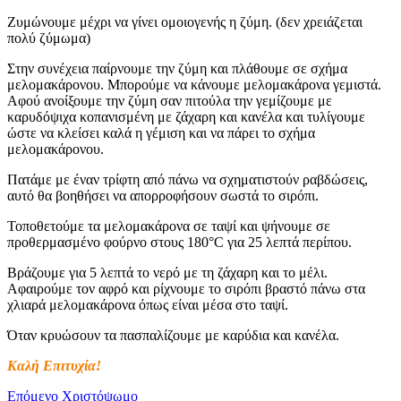
Ζυμώνουμε μέχρι να γίνει ομοιογενής η ζύμη. (δεν χρειάζεται
πολύ ζύμωμα)
Στην συνέχεια παίρνουμε την ζύμη και πλάθουμε σε σχήμα
μελομακάρονου. Μπορούμε να κάνουμε μελομακάρονα γεμιστά.
Αφού ανοίξουμε την ζύμη σαν πιτούλα την γεμίζουμε με
καρυδόψιχα κοπανισμένη με ζάχαρη και κανέλα και τυλίγουμε
ώστε να κλείσει καλά η γέμιση και να πάρει το σχήμα
μελομακάρονου.
Πατάμε με έναν τρίφτη από πάνω να σχηματιστούν ραβδώσεις,
αυτό θα βοηθήσει να απορροφήσουν σωστά το σιρόπι.
Τοποθετούμε τα μελομακάρονα σε ταψί και ψήνουμε σε
προθερμασμένο φούρνο στους 180°C για 25 λεπτά περίπου.
Βράζουμε για 5 λεπτά το νερό με τη ζάχαρη και το μέλι.
Αφαιρούμε τον αφρό και ρίχνουμε το σιρόπι βραστό πάνω στα
χλιαρά μελομακάρονα όπως είναι μέσα στο ταψί.
Όταν κρυώσουν τα πασπαλίζουμε με καρύδια και κανέλα.
Καλή Επιτυχία!
Επόμενο
Χριστόψωμο