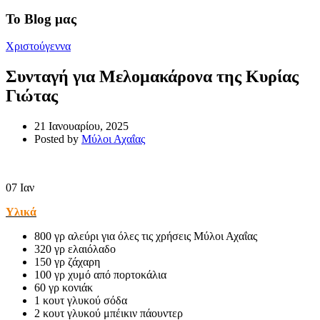
Το Blog μας
Χριστούγεννα
Συνταγή για Μελομακάρονα της Κυρίας
Γιώτας
21 Ιανουαρίου, 2025
Posted by
Μύλοι Αχαΐας
07
Ιαν
Υλικά
800 γρ αλεύρι για όλες τις χρήσεις Μύλοι Αχαΐας
320 γρ ελαιόλαδο
150 γρ ζάχαρη
100 γρ χυμό από πορτοκάλια
60 γρ κονιάκ
1 κουτ γλυκού σόδα
2 κουτ γλυκού μπέικιν πάουντερ