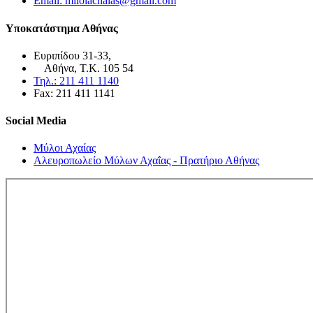
Email: miloiachaias@gmail.com
Υποκατάστημα Αθήνας
Ευριπίδου 31-33,
Αθήνα, Τ.Κ. 105 54
Τηλ.: 211 411 1140
Fax: 211 411 1141
Social Media
Μύλοι Αχαίας
Αλευροπωλείο Μύλων Αχαΐας - Πρατήριο Αθήνας