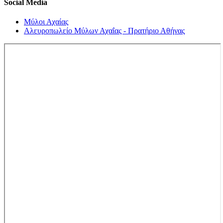
Social Media
Μύλοι Αχαίας
Αλευροπωλείο Μύλων Αχαΐας - Πρατήριο Αθήνας