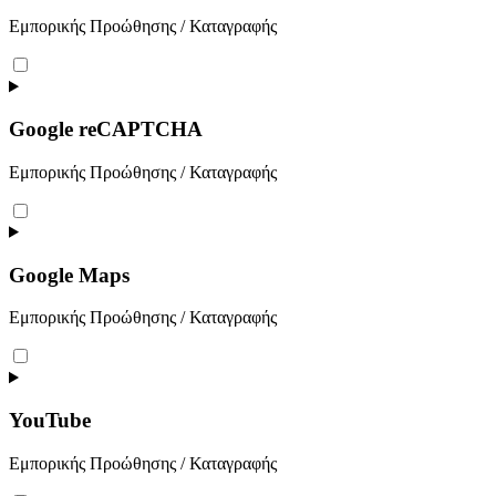
Εμπορικής Προώθησης / Καταγραφής
Consent
to
service
google-
Google reCAPTCHA
fonts
Εμπορικής Προώθησης / Καταγραφής
Consent
to
service
google-
Google Maps
recaptcha
Εμπορικής Προώθησης / Καταγραφής
Consent
to
service
google-
YouTube
maps
Εμπορικής Προώθησης / Καταγραφής