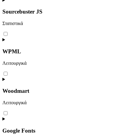
service
wordpress
Sourcebuster JS
Στατιστικά
Consent
to
service
sourcebuster-
WPML
js
Λειτουργικά
Consent
to
service
wpml
Woodmart
Λειτουργικά
Consent
to
service
woodmart
Google Fonts