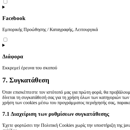
Consent
to
service
youtube
Facebook
Εμπορικής Προώθησης / Καταγραφής, Λειτουργικά
Consent
to
service
facebook
Διάφορα
Εκκρεμεί έρευνα του σκοπού
Consent
7. Συγκατάθεση
to
service
Όταν επισκέπτεστε τον ιστότοπό μας για πρώτη φορά, θα προβάλουμ
Διάφορα
δίνεται τη συγκατάθεσή σας για τη χρήση όλων των κατηγοριών των
χρήση των cookies μέσω του προγράμματος περιήγησής σας, παρακαλ
7.1 Διαχείριση των ρυθμίσεων συγκατάθεσης
Έχετε φορτώσει την Πολιτική Cookies χωρίς την υποστήριξη της jav